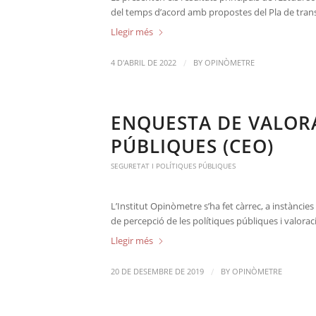
del temps d’acord amb propostes del Pla de trans
Llegir més
/
4 D'ABRIL DE 2022
BY
OPINÒMETRE
ENQUESTA DE VALORA
PÚBLIQUES (CEO)
SEGURETAT I POLÍTIQUES PÚBLIQUES
L’Institut Opinòmetre s’ha fet càrrec, a instàncie
de percepció de les polítiques públiques i valorac
Llegir més
/
20 DE DESEMBRE DE 2019
BY
OPINÒMETRE