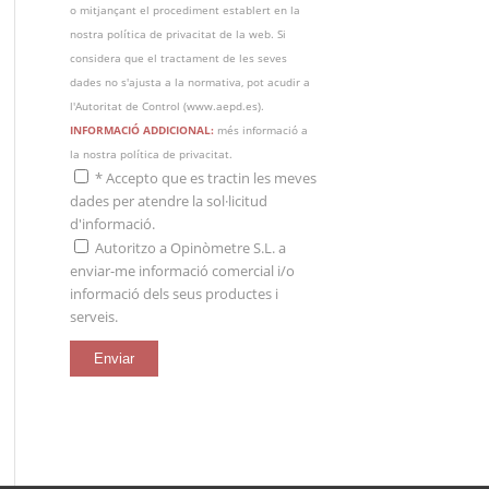
o mitjançant el procediment establert en la
nostra política de privacitat de la web. Si
considera que el tractament de les seves
dades no s'ajusta a la normativa, pot acudir a
l'Autoritat de Control (
www.aepd.es
).
INFORMACIÓ ADDICIONAL:
més informació a
la nostra
política de privacitat
.
*
Accepto que es tractin les meves
dades per atendre la sol·licitud
d'informació.
Autoritzo a Opinòmetre S.L. a
enviar-me informació comercial i/o
informació dels seus productes i
serveis.