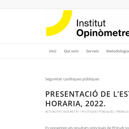
Inici
Qui som
Serveis
Metodologia
Seguretat i polítiques públiques
PRESENTACIÓ DE L’E
HORARIA, 2022.
ACTUALITAT
,
SEGURETAT I POLÍTIQUES PÚBLIQUES
,
TREBALLS
Es presenten els resultats principals de l’Estudi 