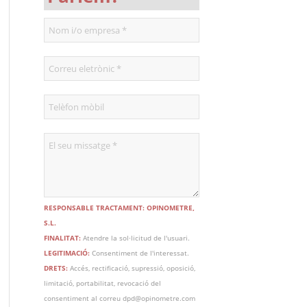
RESPONSABLE TRACTAMENT: OPINOMETRE,
S.L.
FINALITAT:
Atendre la sol·licitud de l'usuari.
LEGITIMACIÓ:
Consentiment de l'interessat.
DRETS:
Accés, rectificació, supressió, oposició,
limitació, portabilitat, revocació del
consentiment al correu dpd@opinometre.com