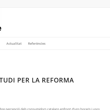
Actualitat
Referències
STUDI PER LA REFORMA
sobre percepció dels consumidors catalans enfront d’uns horaris i usos