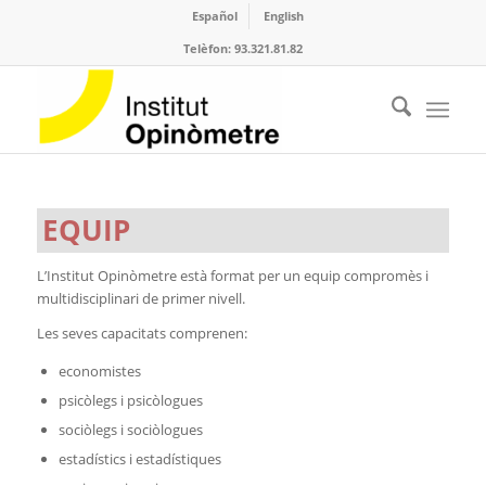
Español
English
Telèfon: 93.321.81.82
EQUIP
L’Institut Opinòmetre està format per un equip compromès i
multidisciplinari de primer nivell.
Les seves capacitats comprenen:
economistes
psicòlegs i psicòlogues
sociòlegs i sociòlogues
estadístics i estadístiques