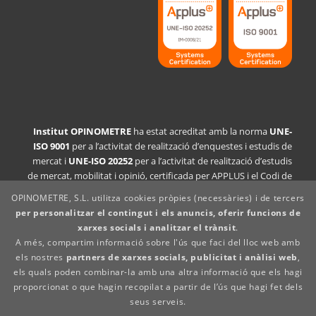
Institut OPINOMETRE
ha estat acreditat amb la norma
UNE-
ISO 9001
per a l’activitat de realització d’enquestes i estudis de
mercat i
UNE-ISO 20252
per a l’activitat de realització d’estudis
de mercat, mobilitat i opinió, certificada per APPLUS i el Codi de
Conducta CCI/ESOMAR i Insights+ Analytics Espanya.
OPINOMETRE, S.L. utilitza cookies pròpies (necessàries) i de tercers
per personalitzar el contingut i els anuncis, oferir funcions de
Declaració de la política de qualitat
xarxes socials i analitzar el trànsit
.
Avís legal
A més, compartim informació sobre l'ús que faci del lloc web amb
Política de privacitat
els nostres
partners de xarxes socials, publicitat i anàlisi web
,
Política de cookies
els quals poden combinar-la amb una altra informació que els hagi
Canal denúncies
proporcionat o que hagin recopilat a partir de l’ús que hagi fet dels
Política de proveïdors
seus serveis.