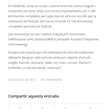
El treball de camp es va dur a terme entre els mesos d’agost i
novembre de 2014, amb una mostra representativa de 1.100
entrevistes completes per cada mercat emissor escollit per la
realització de l’estudi, fent-se un total de 12.100 entrevistes
completes pel total de l’estudi.
Les entrevistes es van realitzar mitjançant entrevistes
telefòniques amb sistema
CATI
(Computer Assisted Telephone
Interviewing).
El personal emprat per a la realització de l’estudi parlava les
diferents llengües dels mercats emissors objecte d’estudi:
anglès, francès, alemany, italià, rus, suec, noruec, flamenc i
holandès, a més de català i espanyol.
/
20 DE JULIOL DE 2015
BY
OPINÒMETRE
Compartir aquesta entrada