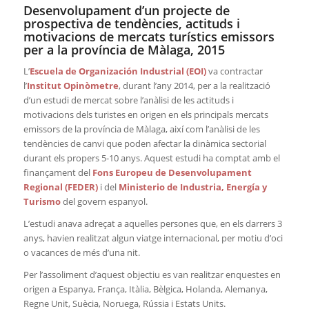
Desenvolupament d’un projecte de
prospectiva de tendències, actituds i
motivacions de mercats turístics emissors
per a la província de Màlaga, 2015
L’
Escuela de Organización Industrial (EOI)
va contractar
l’
Institut Opinòmetre
, durant l’any 2014, per a la realització
d’un estudi de mercat sobre l’anàlisi de les actituds i
motivacions dels turistes en origen en els principals mercats
emissors de la província de Màlaga, així com l’anàlisi de les
tendències de canvi que poden afectar la dinàmica sectorial
durant els propers 5-10 anys. Aquest estudi ha comptat amb el
finançament del
Fons Europeu de Desenvolupament
Regional (FEDER)
i del
Ministerio de Industria, Energía y
Turismo
del govern espanyol.
L’estudi anava adreçat a aquelles persones que, en els darrers 3
anys, havien realitzat algun viatge internacional, per motiu d’oci
o vacances de més d’una nit.
Per l’assoliment d’aquest objectiu es van realitzar enquestes en
origen a Espanya, França, Itàlia, Bèlgica, Holanda, Alemanya,
Regne Unit, Suècia, Noruega, Rússia i Estats Units.