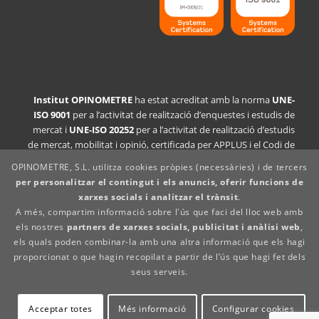
Institut OPINOMETRE
ha estat acreditat amb la norma
UNE-
ISO 9001
per a l’activitat de realització d’enquestes i estudis de
mercat i
UNE-ISO 20252
per a l’activitat de realització d’estudis
de mercat, mobilitat i opinió, certificada per APPLUS i el Codi de
Conducta CCI/ESOMAR i Insights+ Analytics Espanya.
OPINOMETRE, S.L. utilitza cookies pròpies (necessàries) i de tercers
per personalitzar el contingut i els anuncis, oferir funcions de
Declaració de la política de qualitat
xarxes socials i analitzar el trànsit
.
Avís legal
A més, compartim informació sobre l'ús que faci del lloc web amb
Política de privacitat
els nostres
partners de xarxes socials, publicitat i anàlisi web
,
Política de cookies
els quals poden combinar-la amb una altra informació que els hagi
Canal denúncies
proporcionat o que hagin recopilat a partir de l’ús que hagi fet dels
Política de proveïdors
seus serveis.
Acceptar totes
Més informació
Configurar cookies