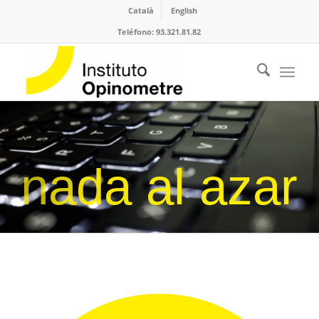
Català
English
Teléfono: 93.321.81.82
z
a
r