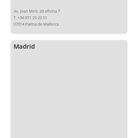
Av. Joan Miró, 20 oficina 7
T. +34 971 25 23 51
07014 Palma de Mallorca
Madrid