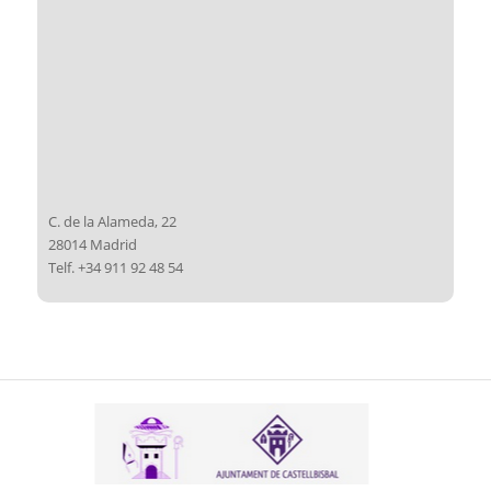
C. de la Alameda, 22
28014 Madrid
Telf. +34 911 92 48 54