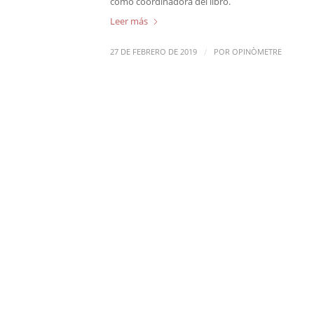
como coordinadora del libro.
Leer más
/
27 DE FEBRERO DE 2019
POR
OPINÒMETRE