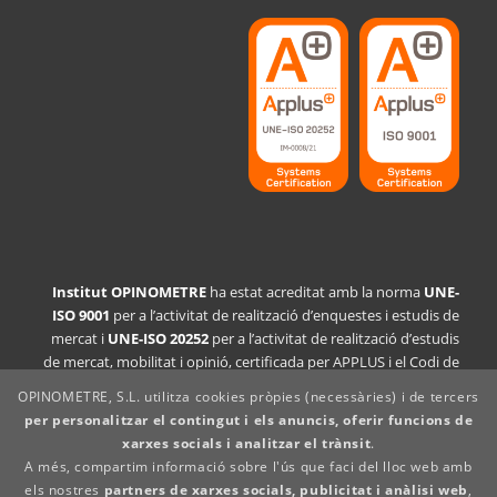
Institut OPINOMETRE
ha estat acreditat amb la norma
UNE-
ISO 9001
per a l’activitat de realització d’enquestes i estudis de
mercat i
UNE-ISO 20252
per a l’activitat de realització d’estudis
de mercat, mobilitat i opinió, certificada per APPLUS i el Codi de
Conducta CCI/ESOMAR i Insights+ Analytics Espanya.
OPINOMETRE, S.L. utilitza cookies pròpies (necessàries) i de tercers
per personalitzar el contingut i els anuncis, oferir funcions de
Declaració de la política de qualitat
xarxes socials i analitzar el trànsit
.
Avís legal
A més, compartim informació sobre l'ús que faci del lloc web amb
Política de privacitat
els nostres
partners de xarxes socials, publicitat i anàlisi web
,