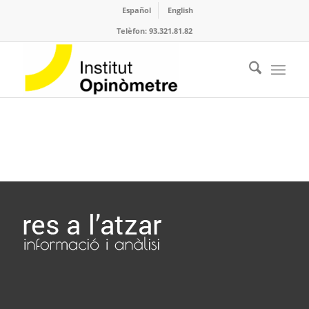
Español
English
Telèfon: 93.321.81.82