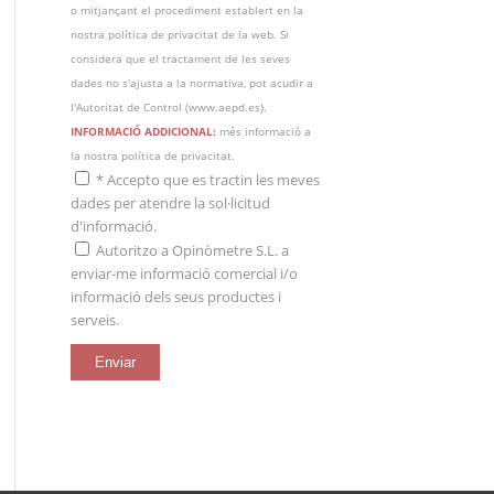
o mitjançant el procediment establert en la
nostra política de privacitat de la web. Si
considera que el tractament de les seves
dades no s'ajusta a la normativa, pot acudir a
l'Autoritat de Control (
www.aepd.es
).
INFORMACIÓ ADDICIONAL:
més informació a
la nostra
política de privacitat
.
*
Accepto que es tractin les meves
dades per atendre la sol·licitud
d'informació.
Autoritzo a Opinòmetre S.L. a
enviar-me informació comercial i/o
informació dels seus productes i
serveis.